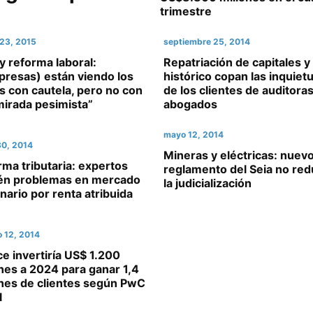
trimestre
23, 2015
septiembre 25, 2014
 reforma laboral:
Repatriación de capitales 
presas) están viendo los
histórico copan las inquiet
 con cautela, pero no con
de los clientes de auditoras
mirada pesimista”
abogados
mayo 12, 2014
0, 2014
Mineras y eléctricas: nuev
ma tributaria: expertos
reglamento del Seia no red
én problemas en mercado
la judicialización
nario por renta atribuida
o 12, 2014
e invertiría US$ 1.200
nes a 2024 para ganar 1,4
ones de clientes según PwC
l