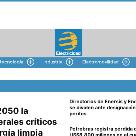
 tecnología
Industria
Electromovilidad
Directorios de Enersis y En
se dividen ante designación
2050 la
peritos
rales críticos
Petrobras registra pérdida 
rgía limpia
US$8.800 millones en el cu