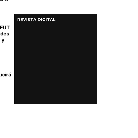
REVISTA DIGITAL
y FUT
udes
 y
o
ucirá