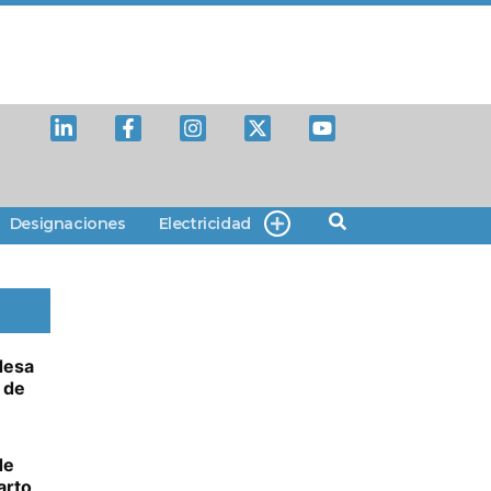
Designaciones
Electricidad
desa
 de
de
arto