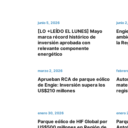
junio 5, 2026
junio 
[LO +LEÍDO EL LUNES] Mayo
Engie
marca récord histórico de
ambie
inversión aprobada con
la Re
relevante componente
energético
marzo 2, 2026
febrer
Aprueban RCA de parque eólico
Auto
de Engie: Inversión supera los
mate
US$210 millones
regi
enero 30, 2026
enero 
Parque eólico de HIF Global por
Parq
US$500 millones en Región de
Anto