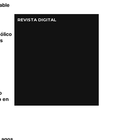
able
REVISTA DIGITAL
ólico
es
o
o en
 Lagos