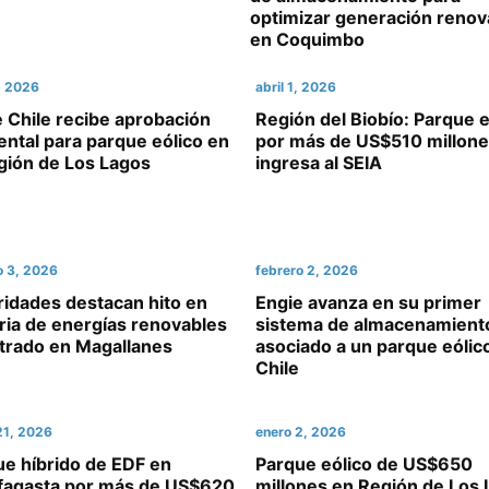
optimizar generación renov
en Coquimbo
2, 2026
abril 1, 2026
 Chile recibe aprobación
Región del Biobío: Parque e
ntal para parque eólico en
por más de US$510 millon
gión de Los Lagos
ingresa al SEIA
o 3, 2026
febrero 2, 2026
ridades destacan hito en
Engie avanza en su primer
ria de energías renovables
sistema de almacenamient
strado en Magallanes
asociado a un parque eólic
Chile
21, 2026
enero 2, 2026
ue híbrido de EDF en
Parque eólico de US$650
fagasta por más de US$620
millones en Región de Los