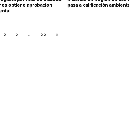
ones obtiene aprobación
pasa a calificación ambient
ental
2
3
…
23
»