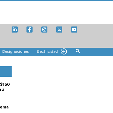
Designaciones
Electricidad
S$150
a a
stema