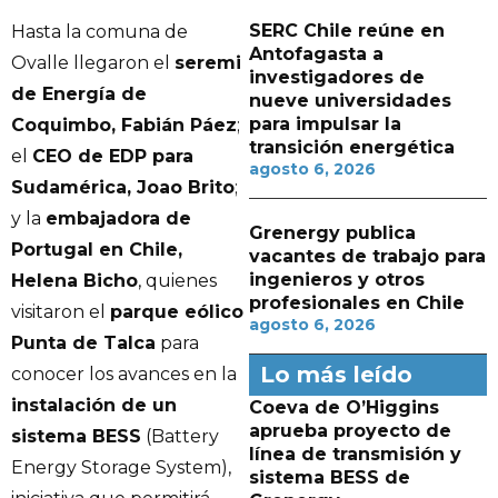
SERC Chile reúne en
Hasta la comuna de
Antofagasta a
Ovalle llegaron el
seremi
investigadores de
de Energía de
nueve universidades
para impulsar la
Coquimbo, Fabián Páez
;
transición energética
el
CEO de EDP para
agosto 6, 2026
Sudamérica, Joao Brito
;
y la
embajadora de
Grenergy publica
Portugal en Chile,
vacantes de trabajo para
ingenieros y otros
Helena Bicho
, quienes
profesionales en Chile
visitaron el
parque eólico
agosto 6, 2026
Punta de Talca
para
Lo más leído
conocer los avances en la
instalación de un
Coeva de O’Higgins
aprueba proyecto de
sistema BESS
(Battery
línea de transmisión y
Energy Storage System),
sistema BESS de