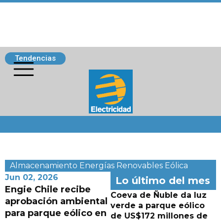
Tendencias
Siguenos
Almacenamiento
Energías Renovables
Eólica
Jun 02, 2026
Lo último del mes
Engie Chile recibe
Coeva de Ñuble da luz
aprobación ambiental
verde a parque eólico
para parque eólico en
de US$172 millones de