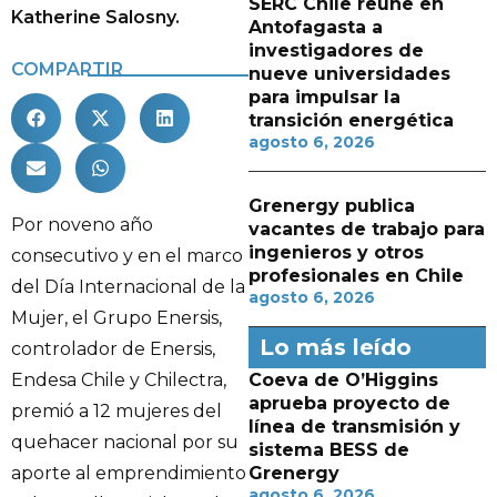
SERC Chile reúne en
Katherine Salosny.
Antofagasta a
investigadores de
COMPARTIR
nueve universidades
para impulsar la
transición energética
agosto 6, 2026
Grenergy publica
Por noveno año
vacantes de trabajo para
ingenieros y otros
consecutivo y en el marco
profesionales en Chile
del Día Internacional de la
agosto 6, 2026
Mujer, el Grupo Enersis,
Lo más leído
controlador de Enersis,
Endesa Chile y Chilectra,
Coeva de O’Higgins
aprueba proyecto de
premió a 12 mujeres del
línea de transmisión y
quehacer nacional por su
sistema BESS de
aporte al emprendimiento
Grenergy
agosto 6, 2026