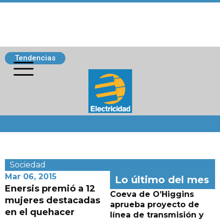
Tendencias
Siguenos
Sociedad
Mar 06, 2015
Lo último del mes
Enersis premió a 12
Coeva de O’Higgins
mujeres destacadas
aprueba proyecto de
en el quehacer
línea de transmisión y