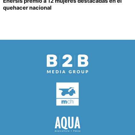
Enersis premió a 12 mujeres destacadas en el
quehacer nacional