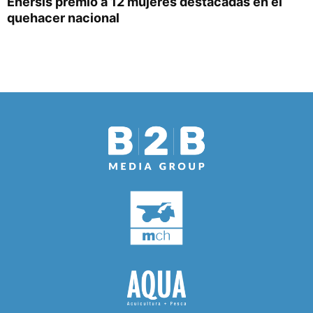
Enersis premió a 12 mujeres destacadas en el
quehacer nacional