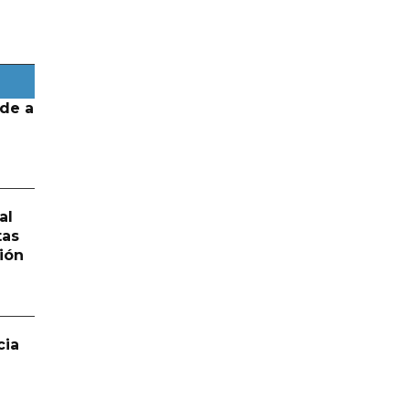
de a
al
tas
ión
cia