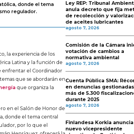
Ley REP: Tribunal Ambient
atólica, donde el tema
anula decreto que fija me
ismo regulador.
de recolección y valorizac
de aceites lubricantes
agosto 7, 2026
Comisión de la Cámara ini
votación de cambios a
o, la experiencia de los
normativa ambiental
ica Latina y la función de
agosto 7, 2026
 enfrentar el Coordinador
s temas que se abordarán en
Cuenta Pública SMA: Réco
en denuncias gestionadas
nergía
que organiza la
más de 5.300 fiscalizacion
durante 2025
agosto 7, 2026
nero en el Salón de Honor de
ca, donde el tema central
Finlandesa Korkia anuncia
lador, por lo que el
nuevo vicepresidente
rmán Henríquez, ofrecerá la