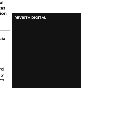
al
tas
ión
REVISTA DIGITAL
cia
rd
 y
es