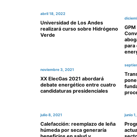
abril 18, 2022
diciem
Universidad de Los Andes
GPM 
realizará curso sobre Hidrógeno
Conv
Verde
aboga
para 
ener
septie
noviembre 3, 2021
Tran
XX ElecGas 2021 abordará
pone 
debate energético entre cuatro
fund
candidaturas presidenciales
proc
julio 8, 2021
junio 1
Calefacción: reemplazo de leña
Prog
húmeda por seca generaría
actua
beneficios en salud y
secto