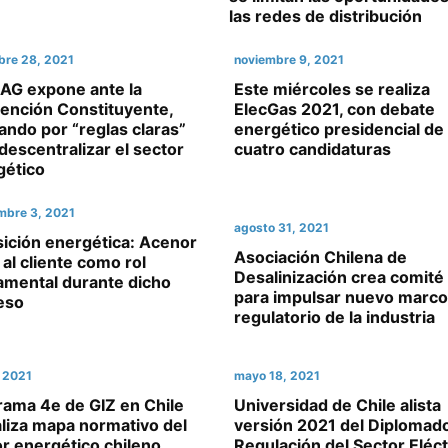
las redes de distribución
bre 28, 2021
noviembre 9, 2021
AG expone ante la
Este miércoles se realiza
ención Constituyente,
ElecGas 2021, con debate
ndo por “reglas claras”
energético presidencial de
descentralizar el sector
cuatro candidaturas
gético
mbre 3, 2021
agosto 31, 2021
sición energética: Acenor
Asociación Chilena de
al cliente como rol
Desalinización crea comité 
amental durante dicho
para impulsar nuevo marco
eso
regulatorio de la industria
, 2021
mayo 18, 2021
rama 4e de GIZ en Chile
Universidad de Chile alista
liza mapa normativo del
versión 2021 del Diplomad
r energético chileno
Regulación del Sector Eléct