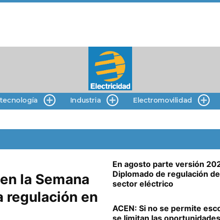
 tecnología
Industria
Electromovilidad
En agosto parte versión 20
Diplomado de regulación de
 en la Semana
sector eléctrico
la regulación en
ACEN: Si no se permite esc
se limitan las oportunidade