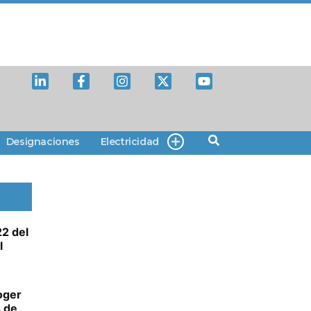
Designaciones
Electricidad
22 del
l
oger
s de