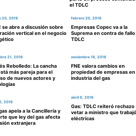
el TDLC
o 20, 2018
febrero 20, 2018
 se abre a discusión sobre
Empresas Copec va a la
ración vertical en el negocio
Suprema en contra de fallo
gético
TDLC
bre 21, 2016
noviembre 16, 2016
és Rebolledo: La cancha
FNE valora cambios en
stá más pareja para el
propiedad de empresas en
eso de nuevos actores y
industria del gas
ologías
abril 6, 2016
22, 2016
Gas: TDLC reiteró rechazo 
gas apela a la Cancillería y
vetar a ministro que trabaj
rte que ley del gas afecta
eléctricas
sión extranjera