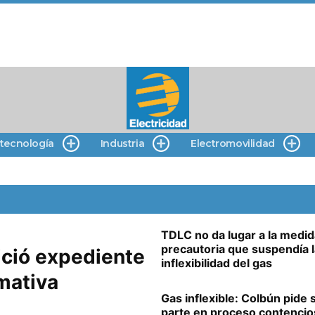
 tecnología
Industria
Electromovilidad
TDLC no da lugar a la medid
precautoria que suspendía l
ició expediente
inflexibilidad del gas
mativa
Gas inflexible: Colbún pide 
parte en proceso contencio