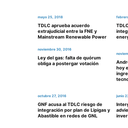
mayo 25, 2018
febrer
TDLC aprueba acuerdo
TDLC
extrajudicial entre la FNE y
integ
Mainstream Renewable Power
ener
noviembre 30, 2016
noviem
Ley del gas: falta de quórum
Andr
obliga a postergar votación
hoy e
ingr
tecn
octubre 27, 2016
junio 
GNF acusa al TDLC riesgo de
Inter
integración por plan de Lipigas y
advie
Abastible en redes de GNL
inver