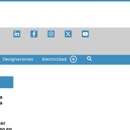
Designaciones
Electricidad
a
a
ser
so en