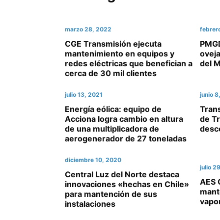
marzo 28, 2022
febrer
CGE Transmisión ejecuta
PMGD
mantenimiento en equipos y
ovej
redes eléctricas que benefician a
del M
cerca de 30 mil clientes
julio 13, 2021
junio 8
Energía eólica: equipo de
Tran
Acciona logra cambio en altura
de T
de una multiplicadora de
desc
aerogenerador de 27 toneladas
diciembre 10, 2020
julio 2
Central Luz del Norte destaca
AES 
innovaciones «hechas en Chile»
mant
para mantención de sus
vapor
instalaciones