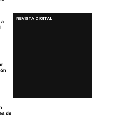
REVISTA DIGITAL
 a
l
ar
ión
n
es de