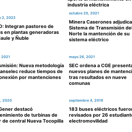
industria eléctrica
octubre 20, 2021
o 2, 2022
Minera Caserones adjudica
: Integran pastoreo de
Sistema de Transmisión de
as en plantas generadoras
Norte la mantención de su
aule y Ñuble
sistema eléctrico
, 2021
mayo 26, 2021
smisión: Nueva metodología
SEC ordena a CGE present
ranselec reduce tiempos de
nuevos planes de mantenc
onexión por mantenciones
tras resultados en nueve
comunas
9, 2020
septiembre 4, 2019
Gener destacó
183 buses eléctricos fuero
enimiento de turbinas de
revisados por 26 estudiant
 de central Nueva Tocopilla
electromovilidad