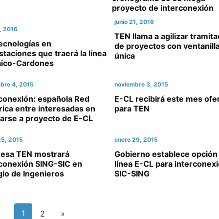
proyecto de interconexión
junio 21, 2016
2, 2016
TEN llama a agilizar tramita
ecnologías en
de proyectos con ventanill
taciones que traerá la línea
única
aico-Cardones
bre 4, 2015
noviembre 3, 2015
rconexión: española Red
E-CL recibirá este mes ofe
rica entre interesadas en
para TEN
iarse a proyecto de E-CL
5, 2015
enero 29, 2015
esa TEN mostrará
Gobierno establece opción
rconexión SING-SIC en
línea E-CL para interconex
io de Ingenieros
SIC-SING
1
2
»