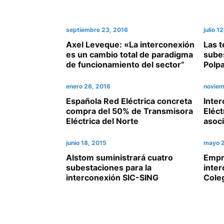
septiembre 23, 2016
julio 1
Axel Leveque: «La interconexión
Las t
es un cambio total de paradigma
subes
de funcionamiento del sector”
Polp
enero 26, 2016
noviem
Española Red Eléctrica concreta
Inte
compra del 50% de Transmisora
Eléct
Eléctrica del Norte
asoc
junio 18, 2015
mayo 2
Alstom suministrará cuatro
Empr
subestaciones para la
inte
interconexión SIC-SING
Coleg