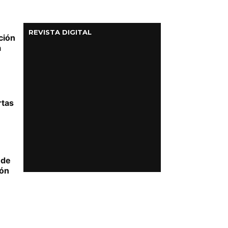
REVISTA DIGITAL
ción
a
rtas
 de
ión