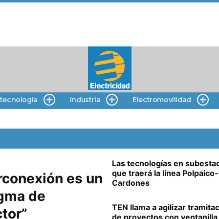
 tecnología
Industria
Electromovilidad
Las tecnologías en subesta
que traerá la línea Polpaico-
rconexión es un
Cardones
igma de
TEN llama a agilizar tramita
tor”
de proyectos con ventanilla