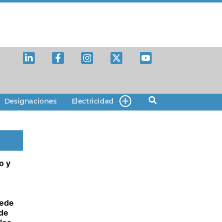
Designaciones
Electricidad
o y
uede
de