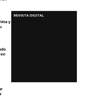
REVISTA DIGITAL
hina y
u
undo
 en
ar
a