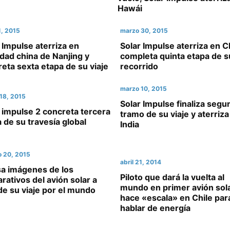
Hawái
1, 2015
marzo 30, 2015
 Impulse aterriza en
Solar Impulse aterriza en C
idad china de Nanjing y
completa quinta etapa de s
eta sexta etapa de su viaje
recorrido
marzo 10, 2015
18, 2015
Solar Impulse finaliza seg
 impulse 2 concreta tercera
tramo de su viaje y aterriza
 de su travesía global
India
o 20, 2015
abril 21, 2014
sa imágenes de los
Piloto que dará la vuelta al
rativos del avión solar a
mundo en primer avión sol
de su viaje por el mundo
hace «escala» en Chile par
hablar de energía