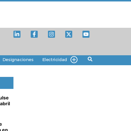
Designaciones
Electricidad
ulse
abril
e
a en