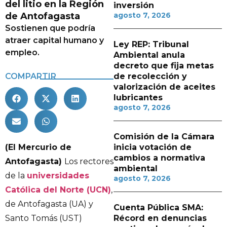
del litio en la Región
inversión
de Antofagasta
agosto 7, 2026
Sostienen que podría
atraer capital humano y
Ley REP: Tribunal
empleo.
Ambiental anula
decreto que fija metas
COMPARTIR
de recolección y
valorización de aceites
lubricantes
agosto 7, 2026
Comisión de la Cámara
(El Mercurio de
inicia votación de
cambios a normativa
Antofagasta)
Los rectores
ambiental
de la
universidades
agosto 7, 2026
Católica del Norte (UCN)
,
de Antofagasta (UA) y
Cuenta Pública SMA:
Santo Tomás (UST)
Récord en denuncias