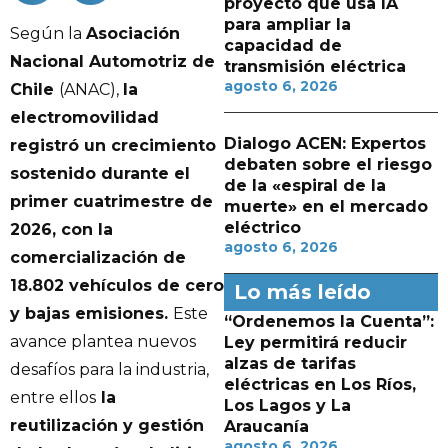
proyecto que usa IA
para ampliar la
Según la
Asociación
capacidad de
Nacional Automotriz de
transmisión eléctrica
agosto 6, 2026
Chile
(ANAC),
la
electromovilidad
Dialogo ACEN: Expertos
registró un crecimiento
debaten sobre el riesgo
sostenido durante el
de la «espiral de la
primer cuatrimestre de
muerte» en el mercado
eléctrico
2026, con la
agosto 6, 2026
comercialización de
18.802 vehículos de cero
Lo más leído
y bajas emisiones.
Este
“Ordenemos la Cuenta”:
avance plantea nuevos
Ley permitirá reducir
alzas de tarifas
desafíos para la industria,
eléctricas en Los Ríos,
entre ellos
la
Los Lagos y La
reutilización y gestión
Araucanía
agosto 6, 2026