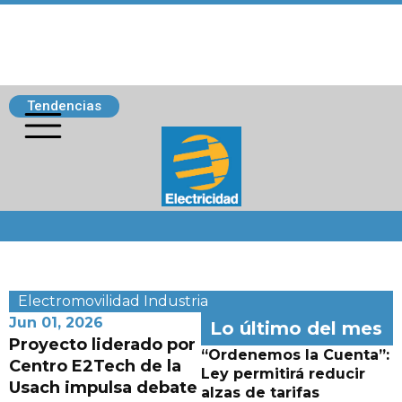
Tendencias
Siguenos
Electromovilidad
Industria
Jun 01, 2026
Lo último del mes
Proyecto liderado por
“Ordenemos la Cuenta”:
Centro E2Tech de la
Ley permitirá reducir
Usach impulsa debate
alzas de tarifas