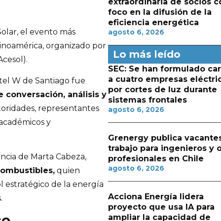
extraordinaria de socios c
foco en la difusión de la
eficiencia energética
Solar, el evento más
agosto 6, 2026
atinoamérica, organizado por
Lo más leído
Acesol).
SEC: Se han formulado ca
a cuatro empresas eléctri
otel W de Santiago fue
por cortes de luz durante
 conversación, análisis y
sistemas frontales
utoridades, representantes
agosto 6, 2026
 académicos y
Grenergy publica vacante
trabajo para ingenieros y 
encia de Marta Cabeza,
profesionales en Chile
agosto 6, 2026
Combustibles,
quien
 estratégico de la energía
Acciona Energía lidera
.
proyecto que usa IA para
co
ampliar la capacidad de