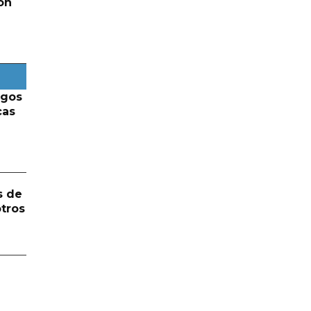
on
rgos
cas
s de
otros