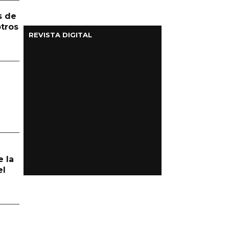
s de
otros
REVISTA DIGITAL
e la
el