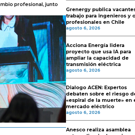
ambio profesional, junto
Grenergy publica vacante
trabajo para ingenieros y 
profesionales en Chile
agosto 6, 2026
Acciona Energía lidera
proyecto que usa IA para
ampliar la capacidad de
transmisión eléctrica
agosto 6, 2026
Dialogo ACEN: Expertos
debaten sobre el riesgo d
«espiral de la muerte» en 
mercado eléctrico
agosto 6, 2026
Anesco realiza asamblea