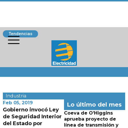
Tendencias
Siguenos
Industria
Feb 05, 2019
Lo último del mes
Gobierno invocó Ley
Coeva de O’Higgins
de Seguridad Interior
aprueba proyecto de
del Estado por
línea de transmisión y