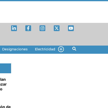
Designaciones
Electricidad
lan
nzar
to
ión de