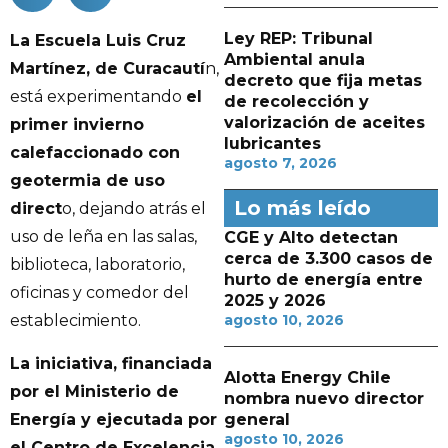
Ley REP: Tribunal
La Escuela Luis Cruz
Ambiental anula
Martínez, de Curacautí
n,
decreto que fija metas
está experimentando
el
de recolección y
valorización de aceites
primer invierno
lubricantes
calefaccionado con
agosto 7, 2026
geotermia de uso
Lo más leído
direct
o, dejando atrás el
uso de leña en las salas,
CGE y Alto detectan
cerca de 3.300 casos de
biblioteca, laboratorio,
hurto de energía entre
oficinas y comedor del
2025 y 2026
agosto 10, 2026
establecimiento.
La iniciativa, financiada
Alotta Energy Chile
por el Ministerio de
nombra nuevo director
Energía y ejecutada por
general
agosto 10, 2026
el Centro de Excelencia