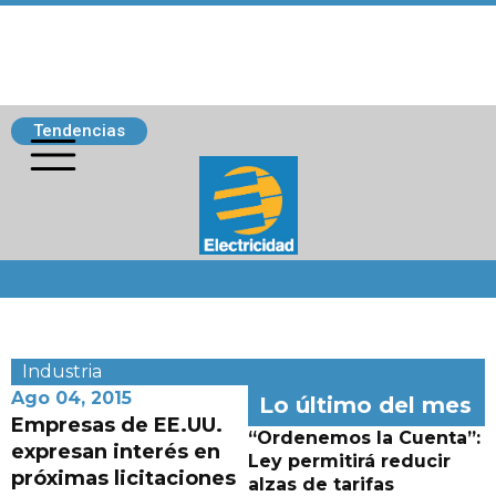
Tendencias
Siguenos
Industria
Ago 04, 2015
Lo último del mes
Empresas de EE.UU.
“Ordenemos la Cuenta”:
expresan interés en
Ley permitirá reducir
próximas licitaciones
alzas de tarifas