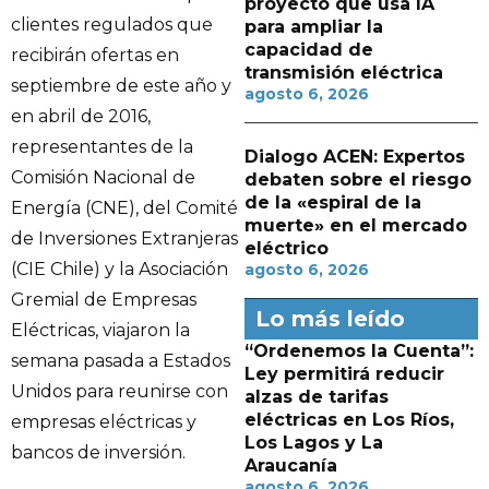
proyecto que usa IA
clientes regulados que
para ampliar la
capacidad de
recibirán ofertas en
transmisión eléctrica
septiembre de este año y
agosto 6, 2026
en abril de 2016,
representantes de la
Dialogo ACEN: Expertos
Comisión Nacional de
debaten sobre el riesgo
de la «espiral de la
Energía (CNE), del Comité
muerte» en el mercado
de Inversiones Extranjeras
eléctrico
(CIE Chile) y la Asociación
agosto 6, 2026
Gremial de Empresas
Lo más leído
Eléctricas, viajaron la
“Ordenemos la Cuenta”:
semana pasada a Estados
Ley permitirá reducir
Unidos para reunirse con
alzas de tarifas
eléctricas en Los Ríos,
empresas eléctricas y
Los Lagos y La
bancos de inversión.
Araucanía
agosto 6, 2026