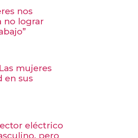
eres nos
 no lograr
abajo”
“Las mujeres
d en sus
ector eléctrico
sculino, pero