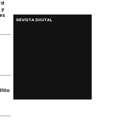
rd
 y
es
REVISTA DIGITAL
itio