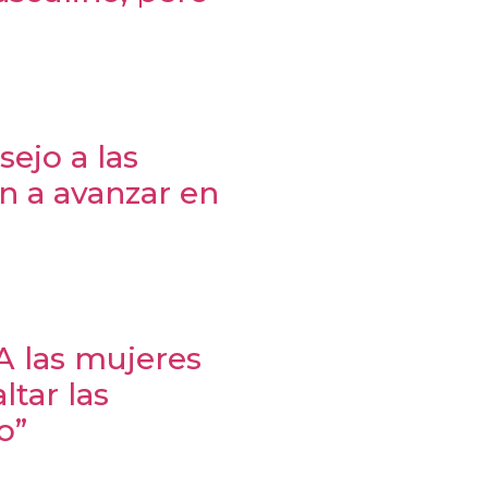
ejo a las
n a avanzar en
“A las mujeres
tar las
o”