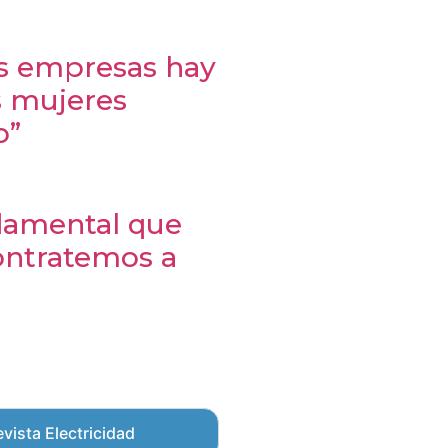
as empresas hay
s mujeres
o”
ndamental que
ontratemos a
vista Electricidad