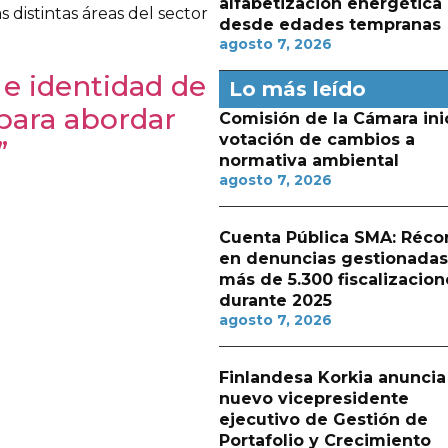
alfabetización energética
distintas áreas del sector
desde edades tempranas
agosto 7, 2026
 e identidad de
Lo más leído
para abordar
Comisión de la Cámara ini
votación de cambios a
”
normativa ambiental
agosto 7, 2026
Cuenta Pública SMA: Réco
en denuncias gestionadas
más de 5.300 fiscalizacion
durante 2025
agosto 7, 2026
Finlandesa Korkia anuncia
nuevo vicepresidente
ejecutivo de Gestión de
Portafolio y Crecimiento