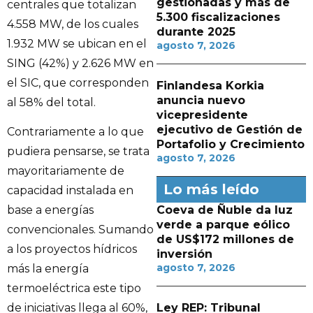
gestionadas y más de
centrales que totalizan
5.300 fiscalizaciones
4.558 MW, de los cuales
durante 2025
1.932 MW se ubican en el
agosto 7, 2026
SING (42%) y 2.626 MW en
el SIC, que corresponden
Finlandesa Korkia
anuncia nuevo
al 58% del total.
vicepresidente
ejecutivo de Gestión de
Contrariamente a lo que
Portafolio y Crecimiento
pudiera pensarse, se trata
agosto 7, 2026
mayoritariamente de
Lo más leído
capacidad instalada en
Coeva de Ñuble da luz
base a energías
verde a parque eólico
convencionales. Sumando
de US$172 millones de
a los proyectos hídricos
inversión
agosto 7, 2026
más la energía
termoeléctrica este tipo
Ley REP: Tribunal
de iniciativas llega al 60%,