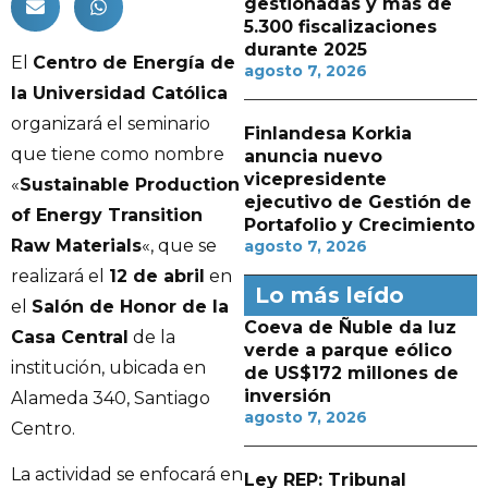
gestionadas y más de
5.300 fiscalizaciones
durante 2025
El
Centro de Energía de
agosto 7, 2026
la Universidad Católica
organizará el seminario
Finlandesa Korkia
que tiene como nombre
anuncia nuevo
vicepresidente
«
Sustainable Production
ejecutivo de Gestión de
of Energy Transition
Portafolio y Crecimiento
Raw Materials
«, que se
agosto 7, 2026
realizará el
12 de abril
en
Lo más leído
el
Salón de Honor de la
Coeva de Ñuble da luz
Casa Central
de la
verde a parque eólico
institución, ubicada en
de US$172 millones de
inversión
Alameda 340, Santiago
agosto 7, 2026
Centro.
La actividad se enfocará en
Ley REP: Tribunal