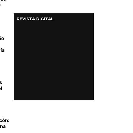
e
REVISTA DIGITAL
ño
ía
s
l
cón:
ona
e