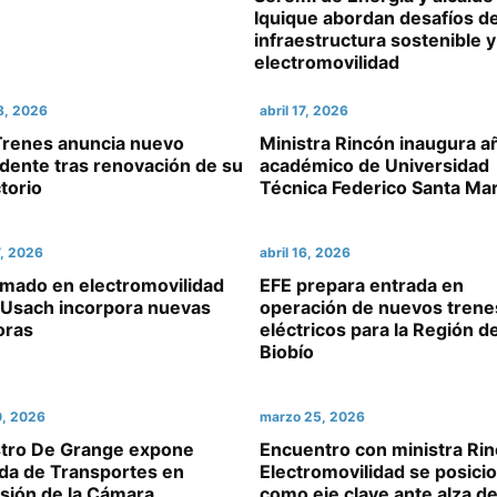
Iquique abordan desafíos d
infraestructura sostenible y
electromovilidad
28, 2026
abril 17, 2026
Trenes anuncia nuevo
Ministra Rincón inaugura a
dente tras renovación de su
académico de Universidad
torio
Técnica Federico Santa Mar
7, 2026
abril 16, 2026
omado en electromovilidad
EFE prepara entrada en
a Usach incorpora nuevas
operación de nuevos trene
oras
eléctricos para la Región de
Biobío
0, 2026
marzo 25, 2026
stro De Grange expone
Encuentro con ministra Rin
da de Transportes en
Electromovilidad se posici
sión de la Cámara
como eje clave ante alza d