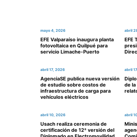
mayo 4, 2026
abril 
EFE Valparaíso inaugura planta
EFE 
fotovoltaica en Quilpué para
presi
servicio Limache-Puerto
Direc
abril 17, 2026
abril 1
AgenciaSE publica nueva versión
Dipl
de estudio sobre costos de
de l
infraestructura de carga para
relat
vehículos eléctricos
abril 10, 2026
abril 1
Usach realiza ceremonia de
Mini
certificación de 12ª versión del
agen
Diplomado en Electromovilidad
Comi