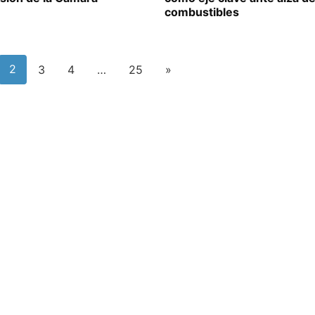
combustibles
2
3
4
…
25
»