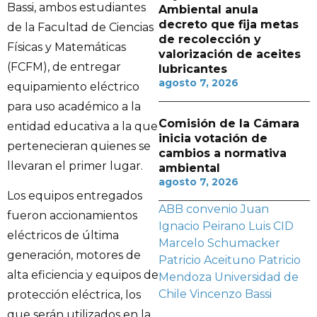
Bassi, ambos estudiantes
Ambiental anula
decreto que fija metas
de la Facultad de Ciencias
de recolección y
Físicas y Matemáticas
valorización de aceites
(FCFM), de entregar
lubricantes
agosto 7, 2026
equipamiento eléctrico
para uso académico a la
Comisión de la Cámara
entidad educativa a la que
inicia votación de
pertenecieran quienes se
cambios a normativa
llevaran el primer lugar.
ambiental
agosto 7, 2026
Los equipos entregados
ABB
convenio
Juan
fueron accionamientos
Ignacio Peirano
Luis CID
eléctricos de última
Marcelo Schumacker
generación, motores de
Patricio Aceituno
Patricio
alta eficiencia y equipos de
Mendoza
Universidad de
Chile
Vincenzo Bassi
protección eléctrica, los
que serán utilizados en la