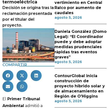
termoeléctrica
vertimiento en Central
Decisión se origina tras la
Ralco por aumento de
caudales
reclamación presentada
agosto 5, 2026
por el titular del
proyecto.
Daniela González (Domo
Legal): “El Coordinador
puede y debe adoptar
medidas prudenciales
rápidas tras eventos
graves”
agosto 5, 2026
COMPARTIR
ContourGlobal inicia
construcción de
proyecto híbrido solar y
de almacenamiento en
Región de O’Higgins
El
Primer Tribunal
agosto 5, 2026
Ambiental
admitió a