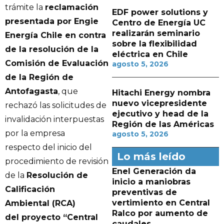
trámite la
reclamación
EDF power solutions y
presentada por Engie
Centro de Energía UC
realizarán seminario
Energía Chile en contra
sobre la flexibilidad
de la resolución de la
eléctrica en Chile
Comisión de Evaluación
agosto 5, 2026
de la Región de
Antofagasta
, que
Hitachi Energy nombra
nuevo vicepresidente
rechazó las solicitudes de
ejecutivo y head de la
invalidación interpuestas
Región de las Américas
por la empresa
agosto 5, 2026
respecto del inicio del
Lo más leído
procedimiento de revisión
Enel Generación da
de la
Resolución de
inicio a maniobras
Calificación
preventivas de
vertimiento en Central
Ambiental (RCA)
Ralco por aumento de
del proyecto “Central
caudales