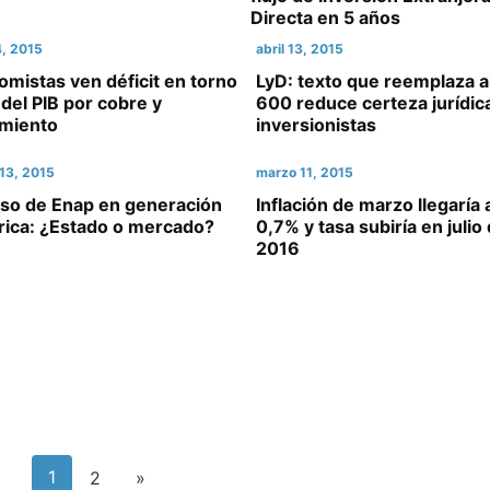
Directa en 5 años
4, 2015
abril 13, 2015
mistas ven déficit en torno
LyD: texto que reemplaza a
del PIB por cobre y
600 reduce certeza jurídic
imiento
inversionistas
13, 2015
marzo 11, 2015
eso de Enap en generación
Inflación de marzo llegaría 
rica: ¿Estado o mercado?
0,7% y tasa subiría en julio
2016
1
2
»