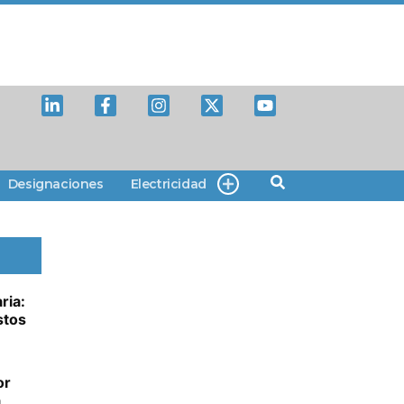
Designaciones
Electricidad
ria:
stos
or
a