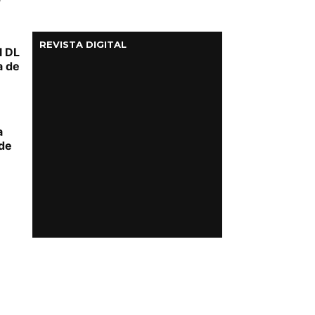
REVISTA DIGITAL
l DL
a de
a
 de