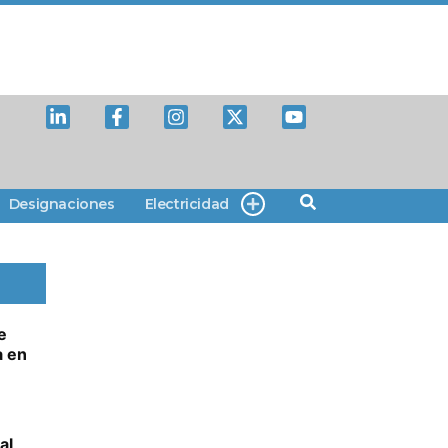
Designaciones
Electricidad
e
a en
al