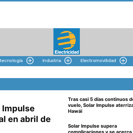
 tecnología
Industria
Electromovilidad
Tras casi 5 días continuos d
vuelo, Solar Impulse aterriz
r Impulse
Hawái
l en abril de
Solar Impulse supera
complicaciones y se acerca 