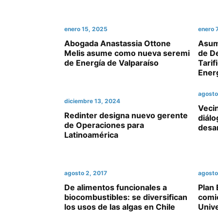
enero 15, 2025
enero 
Abogada Anastassia Ottone
Asum
Melis asume como nueva seremi
de D
de Energía de Valparaíso
Tarif
Ener
agosto
diciembre 13, 2024
Vecin
Redinter designa nuevo gerente
diál
de Operaciones para
desar
Latinoamérica
agosto 2, 2017
agosto
De alimentos funcionales a
Plan 
biocombustibles: se diversifican
comi
los usos de las algas en Chile
Univ