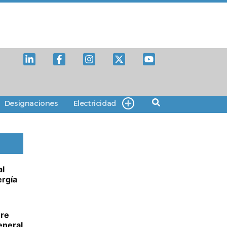
Designaciones
Electricidad
al
ergía
ure
eneral