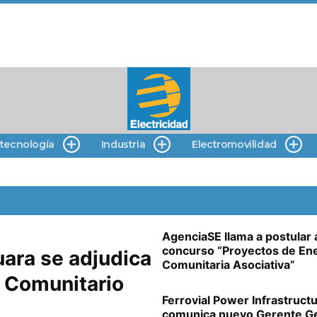
 tecnología
Industria
Electromovilidad
AgenciaSE llama a postular 
concurso “Proyectos de En
ara se adjudica
Comunitaria Asociativa”
r Comunitario
Ferrovial Power Infrastruct
comunica nuevo Gerente G