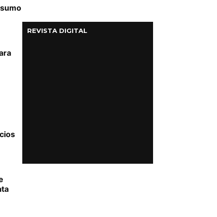
onsumo
REVISTA DIGITAL
ara
cios
e
ata