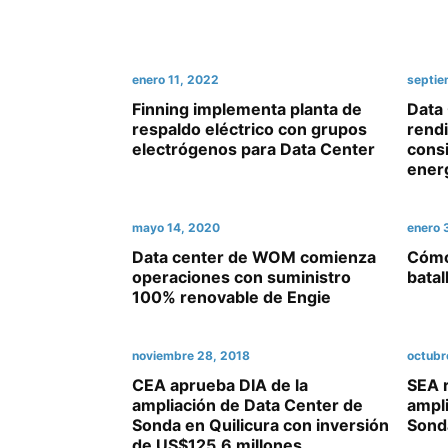
enero 11, 2022
septie
Finning implementa planta de
Data 
respaldo eléctrico con grupos
rend
electrógenos para Data Center
consi
ener
mayo 14, 2020
enero 
Data center de WOM comienza
Cómo 
operaciones con suministro
batal
100% renovable de Engie
noviembre 28, 2018
octubr
CEA aprueba DIA de la
SEA 
ampliación de Data Center de
ampl
Sonda en Quilicura con inversión
Sonda
de US$125,6 millones