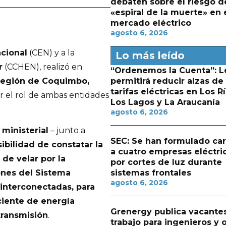
debaten sobre el riesgo d
«espiral de la muerte» en 
mercado eléctrico
agosto 6, 2026
acional
(CEN) y a la
Lo más leído
r
(CCHEN), realizó en
“Ordenemos la Cuenta”: L
 Región de Coquimbo,
permitirá reducir alzas de
tarifas eléctricas en Los Rí
er el rol de ambas entidades
Los Lagos y La Araucanía
agosto 6, 2026
 ministerial
– junto a
SEC: Se han formulado ca
sibilidad de constatar la
a cuatro empresas eléctri
de velar por la
por cortes de luz durante
sistemas frontales
ones del Sistema
agosto 6, 2026
 interconectadas, para
ciente de energía
Grenergy publica vacante
 transmisión
.
trabajo para ingenieros y 