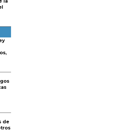
e la
el
ey
os,
rgos
cas
s de
otros