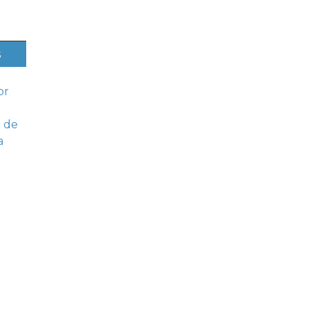
s
or
 de
a