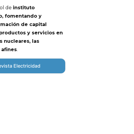
rol de
instituto
co, fomentando y
ormación de capital
productos y servicios en
s nucleares, las
 afines
.
vista Electricidad