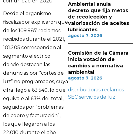
comunidad en 2020.
Ambiental anula
decreto que fija metas
Desde el organismo
de recolección y
fiscalizador explicaron que
valorización de aceites
lubricantes
de los 109.987 reclamos
agosto 7, 2026
recibidos durante el 2021,
101.205 corresponden al
Comisión de la Cámara
segmento eléctrico,
inicia votación de
donde destacan las
cambios a normativa
ambiental
denuncias por “cortes de
agosto 7, 2026
luz” no programados, cuya
distribuidoras
reclamos
cifra llegó a 63.540, lo que
SEC
servicios de luz
equivale al 63% del total,
seguidos por “problemas
de cobro y facturación”,
los que llegaron a los
22.010 durante el año