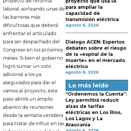
proyecto de reforma
proyecto que usa IA
para ampliar la
laboral, sorteando unas de
capacidad de
las barreras más
transmisión eléctrica
dificultosas que deberá
agosto 6, 2026
enfrentar el articulado
para ser despachado del
Dialogo ACEN: Expertos
debaten sobre el riesgo
Congreso en los próximos
de la «espiral de la
meses. Si bien el gobierno
muerte» en el mercado
logró sumar un voto
eléctrico
agosto 6, 2026
adicional a los ya
asegurados para dar el
Lo más leído
vamos al proyecto, este
“Ordenemos la Cuenta”:
paso abrirá un amplio
Ley permitirá reducir
alzas de tarifas
abanico de reuniones
eléctricas en Los Ríos,
desde la semana venidera
Los Lagos y La
para tratar de influir en las
Araucanía
agosto 6, 2026