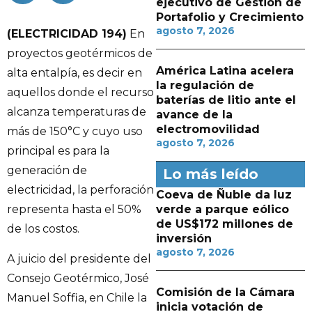
ejecutivo de Gestión de
Portafolio y Crecimiento
agosto 7, 2026
(ELECTRICIDAD 194)
En
proyectos geotérmicos de
América Latina acelera
alta entalpía, es decir en
la regulación de
aquellos donde el recurso
baterías de litio ante el
alcanza temperaturas de
avance de la
electromovilidad
más de 150°C y cuyo uso
agosto 7, 2026
principal es para la
generación de
Lo más leído
electricidad, la perforación
Coeva de Ñuble da luz
verde a parque eólico
representa hasta el 50%
de US$172 millones de
de los costos.
inversión
agosto 7, 2026
A juicio del presidente del
Consejo Geotérmico, José
Comisión de la Cámara
Manuel Soffia, en Chile la
inicia votación de