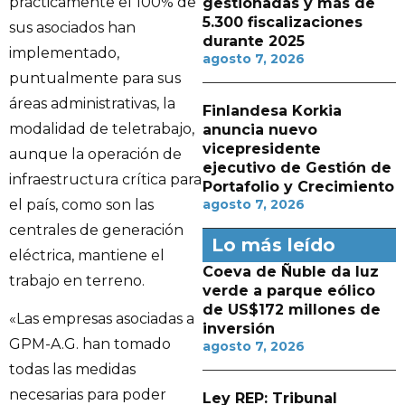
prácticamente el 100% de
gestionadas y más de
5.300 fiscalizaciones
sus asociados han
durante 2025
implementado,
agosto 7, 2026
puntualmente para sus
áreas administrativas, la
Finlandesa Korkia
modalidad de teletrabajo,
anuncia nuevo
vicepresidente
aunque la operación de
ejecutivo de Gestión de
infraestructura crítica para
Portafolio y Crecimiento
el país, como son las
agosto 7, 2026
centrales de generación
Lo más leído
eléctrica, mantiene el
Coeva de Ñuble da luz
trabajo en terreno.
verde a parque eólico
de US$172 millones de
«Las empresas asociadas a
inversión
GPM-A.G. han tomado
agosto 7, 2026
todas las medidas
necesarias para poder
Ley REP: Tribunal