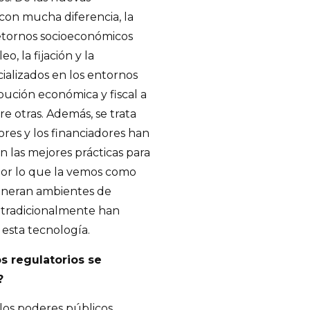
 con mucha diferencia, la
retornos socioeconómicos
o, la fijación y la
cializados en los entornos
ibución económica y fiscal a
e otras. Además, se trata
ores y los financiadores han
 las mejores prácticas para
por lo que la vemos como
eneran ambientes de
e tradicionalmente han
esta tecnología.
os regulatorios se
?
los poderes públicos