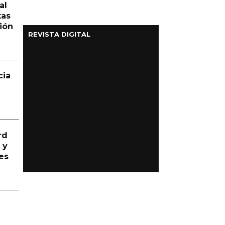
al
tas
ión
REVISTA DIGITAL
cia
rd
 y
es