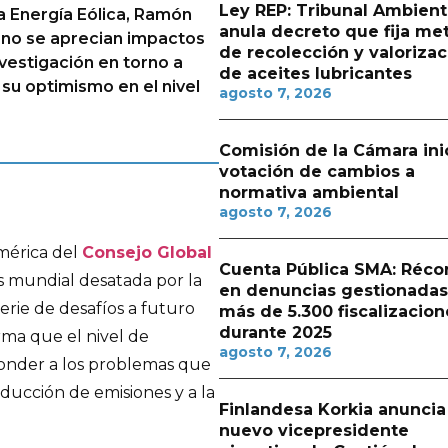
Ley REP: Tribunal Ambient
a Energía Eólica, Ramón
anula decreto que fija me
 no se aprecian impactos
de recolección y valorizac
nvestigación en torno a
de aceites lubricantes
 su optimismo en el nivel
agosto 7, 2026
Comisión de la Cámara ini
votación de cambios a
normativa ambiental
agosto 7, 2026
mérica del
Consejo Global
Cuenta Pública SMA: Réco
is mundial desatada por la
en denuncias gestionadas
rie de desafíos a futuro
más de 5.300 fiscalizacion
durante 2025
rma que el nivel de
agosto 7, 2026
ponder a los problemas que
educción de emisiones y a la
Finlandesa Korkia anuncia
nuevo vicepresidente