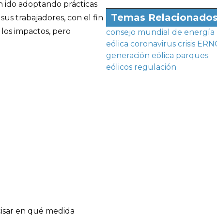
n ido adoptando prácticas
Temas Relacionado
sus trabajadores, con el fin
 los impactos, pero
consejo mundial de energía
eólica
coronavirus
crisis
ERN
generación eólica
parques
eólicos
regulación
cisar en qué medida