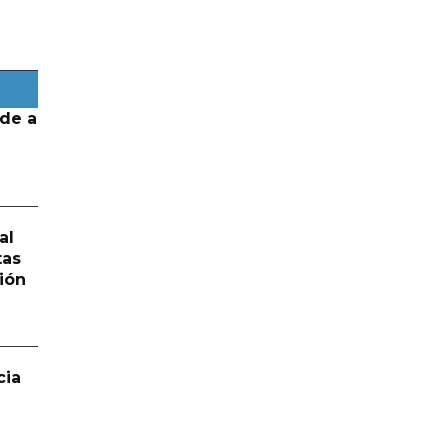
de a
al
tas
ión
cia