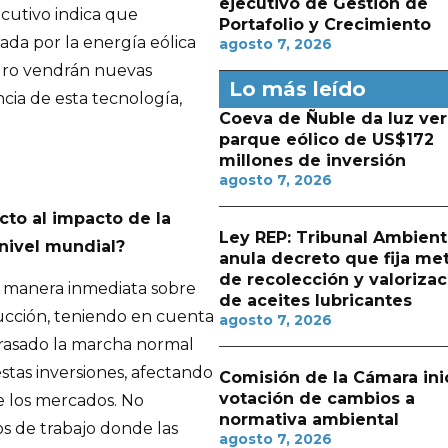
ejecutivo de Gestión de
cutivo indica que
Portafolio y Crecimiento
ada por la energía eólica
agosto 7, 2026
uro vendrán nuevas
Lo más leído
ia de esta tecnología,
Coeva de Ñuble da luz ver
parque eólico de US$172
millones de inversión
agosto 7, 2026
ecto al impacto de la
Ley REP: Tribunal Ambient
nivel mundial?
anula decreto que fija me
de recolección y valorizac
 manera inmediata sobre
de aceites lubricantes
rucción, teniendo en cuenta
agosto 7, 2026
rasado la marcha normal
stas inversiones, afectando
Comisión de la Cámara ini
votación de cambios a
e los mercados. No
normativa ambiental
s de trabajo donde las
agosto 7, 2026