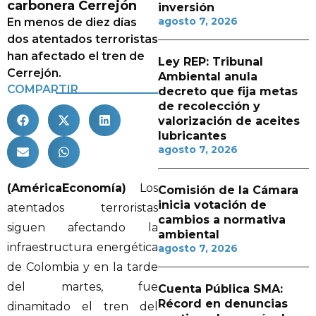
carbonera Cerrejón
inversión
agosto 7, 2026
En menos de diez días
dos atentados terroristas
han afectado el tren de
Ley REP: Tribunal
Cerrejón.
Ambiental anula
COMPARTIR
decreto que fija metas
de recolección y
valorización de aceites
lubricantes
agosto 7, 2026
(AméricaEconomía)
Los
Comisión de la Cámara
inicia votación de
atentados terroristas
cambios a normativa
siguen afectando la
ambiental
infraestructura energética
agosto 7, 2026
de Colombia y en la tarde
del martes, fue
Cuenta Pública SMA:
Récord en denuncias
dinamitado el tren del