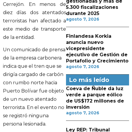
gestionadas y más de
Cerrejón. En menos de
5.300 fiscalizaciones
diez días dos atentados
durante 2025
agosto 7, 2026
terroristas han afectado a
este medio de transporte
Finlandesa Korkia
de la entidad.
anuncia nuevo
vicepresidente
Un comunicado de prensa
ejecutivo de Gestión de
de la empresa carbonera
Portafolio y Crecimiento
indica que el tren que se
agosto 7, 2026
dirigía cargado de carbón
Lo más leído
con rumbo norte hacia
Coeva de Ñuble da luz
Puerto Bolívar fue objeto
verde a parque eólico
de un nuevo atentado
de US$172 millones de
inversión
terrorista. En el evento no
agosto 7, 2026
se registró ninguna
persona lesionada.
Ley REP: Tribunal