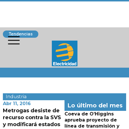
Tendencias
Siguenos
Industria
Abr 11, 2016
Lo último del mes
Metrogas desiste de
Coeva de O’Higgins
recurso contra la SVS
aprueba proyecto de
y modificará estados
línea de transmisión y