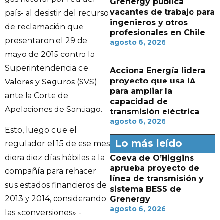
Grenergy publica
vacantes de trabajo para
país- al desistir del recurso
ingenieros y otros
de reclamación que
profesionales en Chile
presentaron el 29 de
agosto 6, 2026
mayo de 2015 contra la
Superintendencia de
Acciona Energía lidera
proyecto que usa IA
Valores y Seguros (SVS)
para ampliar la
ante la Corte de
capacidad de
Apelaciones de Santiago.
transmisión eléctrica
agosto 6, 2026
Esto, luego que el
Lo más leído
regulador el 15 de ese mes
diera diez días hábiles a la
Coeva de O’Higgins
aprueba proyecto de
compañía para rehacer
línea de transmisión y
sus estados financieros de
sistema BESS de
2013 y 2014, considerando
Grenergy
agosto 6, 2026
las «conversiones» -