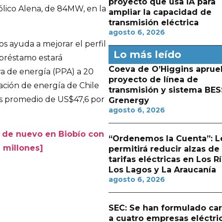
proyecto que usa IA para
lico Alena, de 84MW, en la
ampliar la capacidad de
transmisión eléctrica
agosto 6, 2026
vos ayuda a mejorar el perfil
Lo más leído
 préstamo estará
Coeva de O’Higgins aprue
a de energía (PPA) a 20
proyecto de línea de
ación de energía de Chile
transmisión y sistema BES
os promedio de US$47,6 por
Grenergy
agosto 6, 2026
 de nuevo en Biobío con
“Ordenemos la Cuenta”: L
 millones]
permitirá reducir alzas de
tarifas eléctricas en Los Rí
Los Lagos y La Araucanía
agosto 6, 2026
SEC: Se han formulado ca
a cuatro empresas eléctri