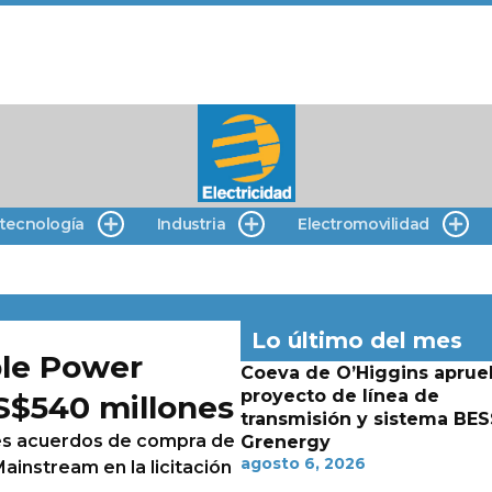
 tecnología
Industria
Electromovilidad
Lo último del mes
le Power
Coeva de O’Higgins aprue
proyecto de línea de
S$540 millones
transmisión y sistema BES
res acuerdos de compra de
Grenergy
agosto 6, 2026
ainstream en la licitación