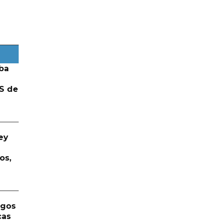
ba
S de
ey
os,
rgos
cas