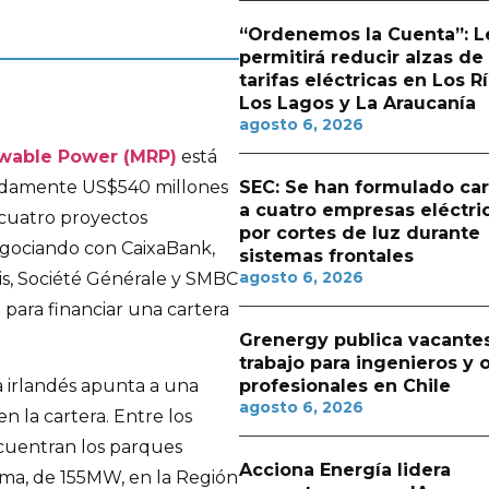
“Ordenemos la Cuenta”: L
permitirá reducir alzas de
tarifas eléctricas en Los Rí
Los Lagos y La Araucanía
agosto 6, 2026
wable Power (MRP)
está
adamente US$540 millones
SEC: Se han formulado ca
a cuatro empresas eléctri
 cuatro proyectos
por cortes de luz durante
egociando con CaixaBank,
sistemas frontales
agosto 6, 2026
s, Société Générale y SMBC
 para financiar una cartera
Grenergy publica vacante
trabajo para ingenieros y 
profesionales en Chile
 irlandés apunta a una
agosto 6, 2026
n la cartera. Entre los
ncuentran los parques
Acciona Energía lidera
mma, de 155MW, en la Región