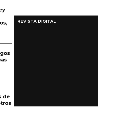
ey
REVISTA DIGITAL
os,
rgos
cas
s de
otros