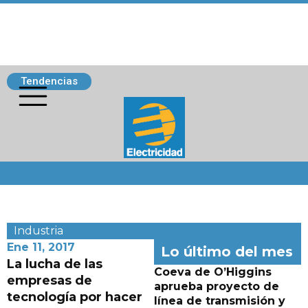
Tendencias
Siguenos
Industria
Ene 11, 2017
Lo último del mes
La lucha de las
Coeva de O’Higgins
empresas de
aprueba proyecto de
tecnología por hacer
línea de transmisión y