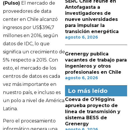
SERC Chile reúne en
(Pulso)
El mercado de
Antofagasta a
proveedores de data
investigadores de
center en Chile alcanzó
nueve universidades
para impulsar la
ingresos por US$396,7
transición energética
millones en 2016, según
agosto 6, 2026
datos de IDC, lo que
significa un crecimiento de
Grenergy publica
5% respecto a 2015. Con
vacantes de trabajo para
ingenieros y otros
esto, el mercado de los
profesionales en Chile
centros de datos es cada
agosto 6, 2026
vez más importante en
Lo más leído
nuestro país, e incluso es
Coeva de O’Higgins
un polo a nivel de América
aprueba proyecto de
Latina.
línea de transmisión y
sistema BESS de
Pero el procesamiento
Grenergy
informático genera una
agosto 6, 2026