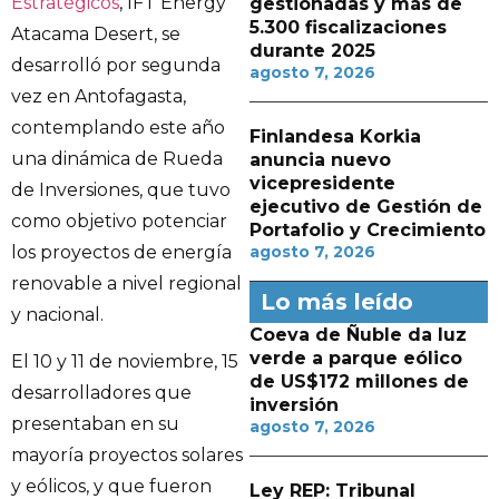
Estratégicos
, IFT Energy
gestionadas y más de
5.300 fiscalizaciones
Atacama Desert, se
durante 2025
desarrolló por segunda
agosto 7, 2026
vez en Antofagasta,
contemplando este año
Finlandesa Korkia
una dinámica de Rueda
anuncia nuevo
vicepresidente
de Inversiones, que tuvo
ejecutivo de Gestión de
como objetivo potenciar
Portafolio y Crecimiento
los proyectos de energía
agosto 7, 2026
renovable a nivel regional
Lo más leído
y nacional.
Coeva de Ñuble da luz
verde a parque eólico
El 10 y 11 de noviembre, 15
de US$172 millones de
desarrolladores que
inversión
presentaban en su
agosto 7, 2026
mayoría proyectos solares
y eólicos, y que fueron
Ley REP: Tribunal