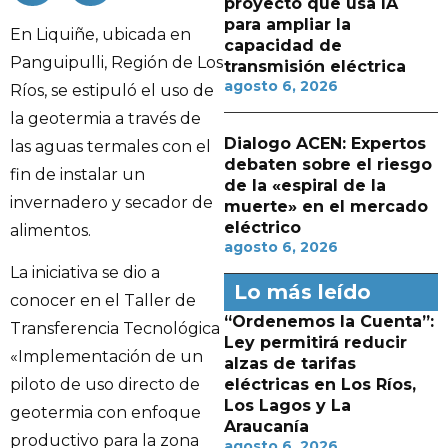
proyecto que usa IA
para ampliar la
En Liquiñe, ubicada en
capacidad de
Panguipulli, Región de Los
transmisión eléctrica
agosto 6, 2026
Ríos, se estipuló el uso de
la geotermia a través de
Dialogo ACEN: Expertos
las aguas termales con el
debaten sobre el riesgo
fin de instalar un
de la «espiral de la
invernadero y secador de
muerte» en el mercado
eléctrico
alimentos.
agosto 6, 2026
La iniciativa se dio a
Lo más leído
conocer en el Taller de
“Ordenemos la Cuenta”:
Transferencia Tecnológica
Ley permitirá reducir
«Implementación de un
alzas de tarifas
eléctricas en Los Ríos,
piloto de uso directo de
Los Lagos y La
geotermia con enfoque
Araucanía
productivo para la zona
agosto 6, 2026