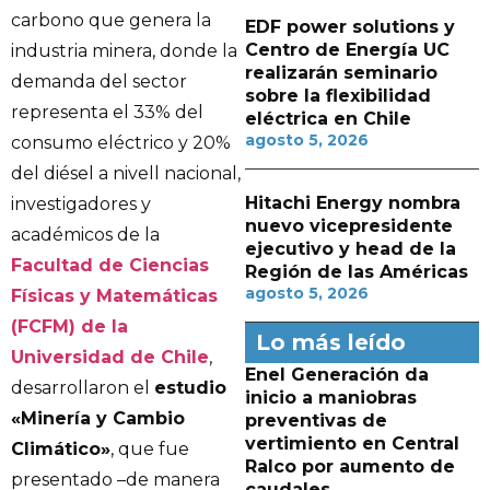
carbono que genera la
EDF power solutions y
Centro de Energía UC
industria minera, donde la
realizarán seminario
demanda del sector
sobre la flexibilidad
representa el 33% del
eléctrica en Chile
agosto 5, 2026
consumo eléctrico y 20%
del diésel a nivell nacional,
Hitachi Energy nombra
investigadores y
nuevo vicepresidente
académicos de la
ejecutivo y head de la
Facultad de Ciencias
Región de las Américas
agosto 5, 2026
Físicas y Matemáticas
(FCFM) de la
Lo más leído
Universidad de Chile
,
Enel Generación da
desarrollaron el
estudio
inicio a maniobras
«Minería y Cambio
preventivas de
vertimiento en Central
Climático»
, que fue
Ralco por aumento de
presentado –de manera
caudales