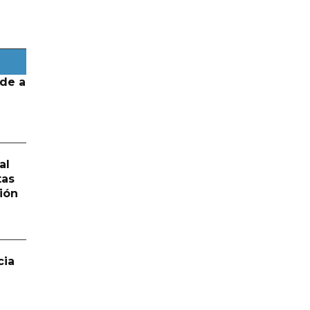
de a
al
tas
ión
cia