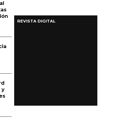
al
tas
ión
REVISTA DIGITAL
cia
rd
 y
es