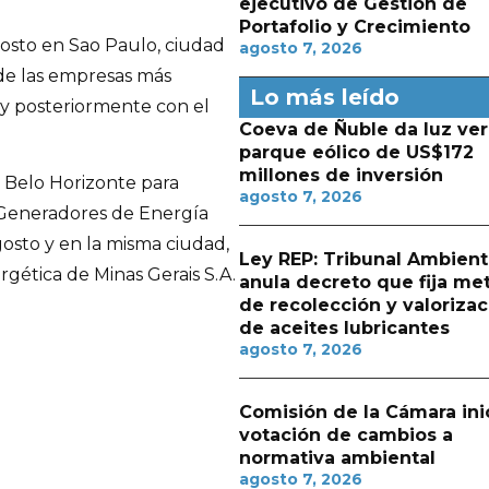
ejecutivo de Gestión de
Portafolio y Crecimiento
gosto en Sao Paulo, ciudad
agosto 7, 2026
 de las empresas más
Lo más leído
 y posteriormente con el
Coeva de Ñuble da luz ver
parque eólico de US$172
millones de inversión
 a Belo Horizonte para
agosto 7, 2026
e Generadores de Energía
gosto y en la misma ciudad,
Ley REP: Tribunal Ambient
rgética de Minas Gerais S.A.
anula decreto que fija me
de recolección y valorizac
de aceites lubricantes
agosto 7, 2026
Comisión de la Cámara ini
votación de cambios a
normativa ambiental
agosto 7, 2026