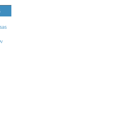
s
sas
w