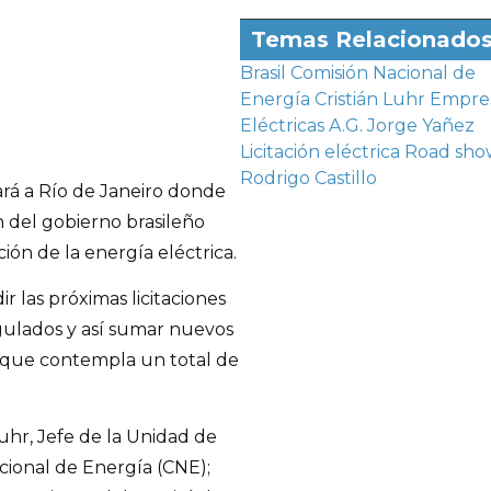
Temas Relacionado
Brasil
Comisión Nacional de
Energía
Cristián Luhr
Empre
Eléctricas A.G.
Jorge Yañez
Licitación eléctrica
Road sho
Rodrigo Castillo
jará a Río de Janeiro donde
n del gobierno brasileño
ión de la energía eléctrica.
r las próximas licitaciones
egulados y así sumar nuevos
6 que contempla un total de
Luhr, Jefe de la Unidad de
acional de Energía (CNE);