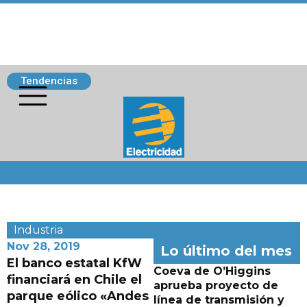
Tendencias
Siguenos
Industria
Nov 28, 2019
Lo último del mes
El banco estatal KfW
Coeva de O’Higgins
financiará en Chile el
aprueba proyecto de
parque eólico «Andes
línea de transmisión y