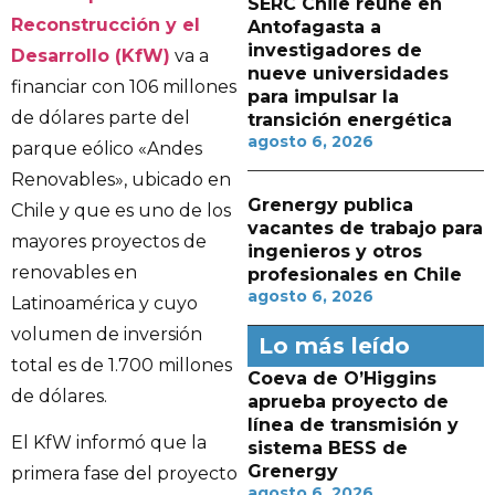
SERC Chile reúne en
Reconstrucción y el
Antofagasta a
investigadores de
Desarrollo (KfW)
va a
nueve universidades
financiar con 106 millones
para impulsar la
de dólares parte del
transición energética
agosto 6, 2026
parque eólico «Andes
Renovables», ubicado en
Grenergy publica
Chile y que es uno de los
vacantes de trabajo para
mayores proyectos de
ingenieros y otros
renovables en
profesionales en Chile
agosto 6, 2026
Latinoamérica y cuyo
volumen de inversión
Lo más leído
total es de 1.700 millones
Coeva de O’Higgins
de dólares.
aprueba proyecto de
línea de transmisión y
El KfW informó que la
sistema BESS de
Grenergy
primera fase del proyecto
agosto 6, 2026