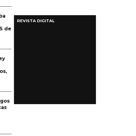
ba
REVISTA DIGITAL
S de
ey
os,
rgos
cas