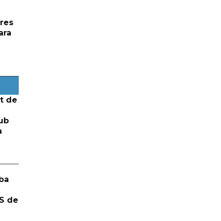
res
ara
t de
ub
a
ba
S de