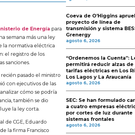
Coeva de O’Higgins aprue
proyecto de línea de
transmisión y sistema BES
nisterio de Energía
para
Grenergy
una semana más una ley
agosto 6, 2026
 la normativa eléctrica
: el registro de los
“Ordenemos la Cuenta”: L
s sanciones.
permitirá reducir alzas de
tarifas eléctricas en Los Rí
 recién pasado el ministro
Los Lagos y La Araucanía
agosto 6, 2026
ió con ejecutivos de las
 analizar cómo se podría
SEC: Se han formulado ca
tancia, también se dio
a cuatro empresas eléctri
uye la ley corta.
por cortes de luz durante
sistemas frontales
eral de CGE, Eduardo
agosto 6, 2026
de la firma Francisco