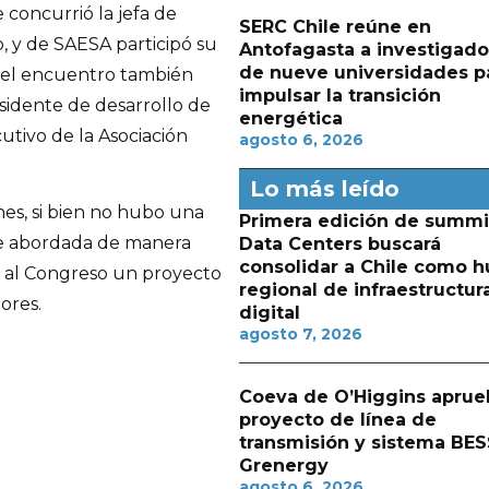
concurrió la jefa de
SERC Chile reúne en
, y de SAESA participó su
Antofagasta a investigado
de nueve universidades p
n el encuentro también
impulsar la transición
sidente de desarrollo de
energética
cutivo de la Asociación
agosto 6, 2026
Lo más leído
es, si bien no hubo una
Primera edición de summi
fue abordada de manera
Data Centers buscará
consolidar a Chile como h
ar al Congreso un proyecto
regional de infraestructur
ores.
digital
agosto 7, 2026
Coeva de O’Higgins aprue
proyecto de línea de
transmisión y sistema BES
Grenergy
agosto 6, 2026