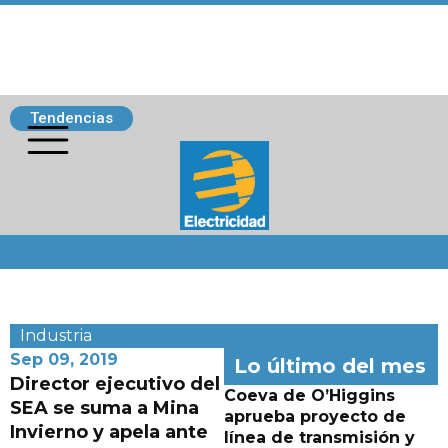
Tendencias
Siguenos
Industria
Sep 09, 2019
Lo último del mes
Director ejecutivo del
Coeva de O’Higgins
SEA se suma a Mina
aprueba proyecto de
Invierno y apela ante
línea de transmisión y