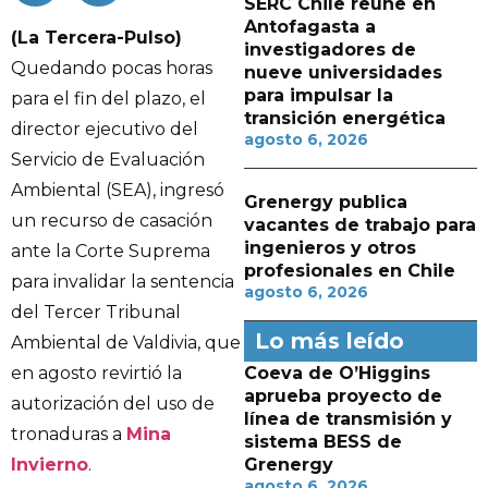
SERC Chile reúne en
Antofagasta a
(La Tercera-Pulso)
investigadores de
Quedando pocas horas
nueve universidades
para impulsar la
para el fin del plazo, el
transición energética
director ejecutivo del
agosto 6, 2026
Servicio de Evaluación
Ambiental (SEA), ingresó
Grenergy publica
un recurso de casación
vacantes de trabajo para
ingenieros y otros
ante la Corte Suprema
profesionales en Chile
para invalidar la sentencia
agosto 6, 2026
del Tercer Tribunal
Lo más leído
Ambiental de Valdivia, que
en agosto revirtió la
Coeva de O’Higgins
aprueba proyecto de
autorización del uso de
línea de transmisión y
tronaduras a
Mina
sistema BESS de
Invierno
.
Grenergy
agosto 6, 2026