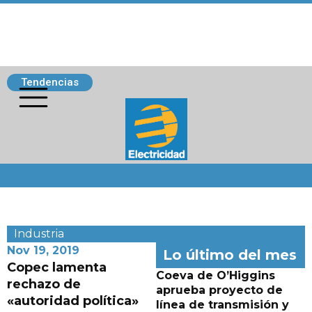
Tendencias
Siguenos
Industria
Nov 19, 2019
Lo último del mes
Copec lamenta
Coeva de O’Higgins
rechazo de
aprueba proyecto de
«autoridad política»
línea de transmisión y